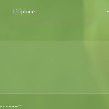
Téléphone
E
ères ci-dessous**