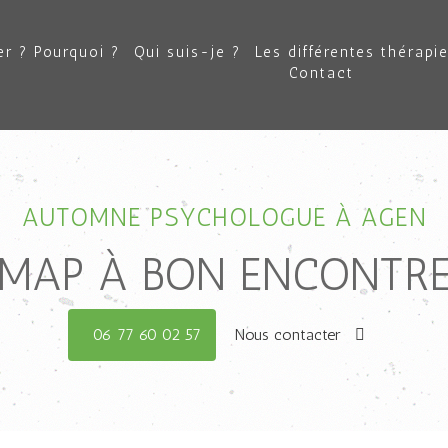
r ? Pourquoi ?
Qui suis-je ?
Les différentes thérapi
Contact
AUTOMNE PSYCHOLOGUE À AGEN
MAP À BON ENCONTR
06 77 60 02 57
Nous contacter