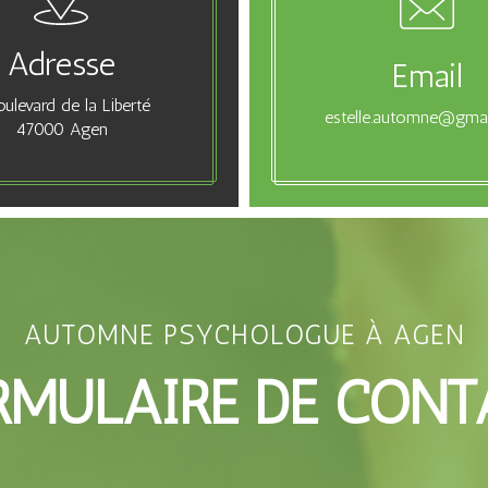
Adresse
Email
oulevard de la Liberté
estelle.automne@gma
47000 Agen
AUTOMNE PSYCHOLOGUE À AGEN
RMULAIRE DE CONT