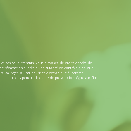
t ses sous-traitants. Vous disposez de droits d’accès, de
une réclamation auprès d’une autorité de contrôle, ainsi que
47000 Agen ou par courrier électronique à l'adresse
ontact puis pendant la durée de prescription légale aux fins