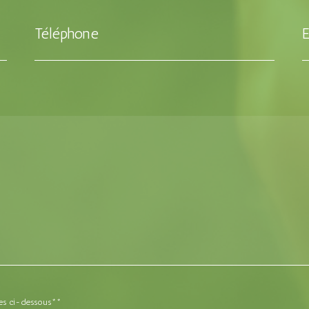
Téléphone
E
ères ci-dessous**