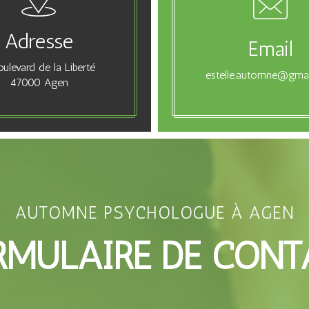
Adresse
Email
oulevard de la Liberté
estelle.automne@gma
47000 Agen
AUTOMNE PSYCHOLOGUE À AGEN
RMULAIRE DE CONT